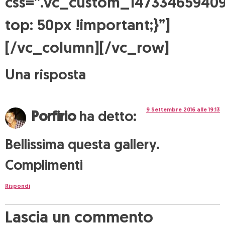
css=”.vc_custom_147334659409
top: 50px !important;}”]
[/vc_column][/vc_row]
Una risposta
9 Settembre 2016 alle 19:13
Porfirio
ha detto:
Bellissima questa gallery.
Complimenti
Rispondi
Lascia un commento